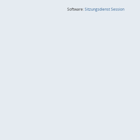
(Wird in
Software:
Sitzungsdienst
Session