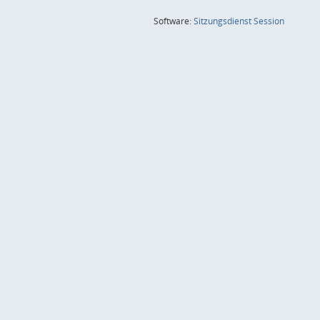
(Wird in
Software:
Sitzungsdienst
Session