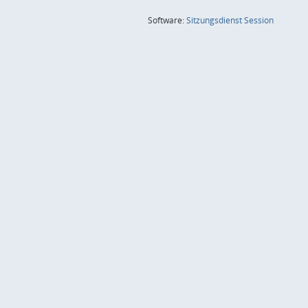
(Wird in
Software:
Sitzungsdienst
Session