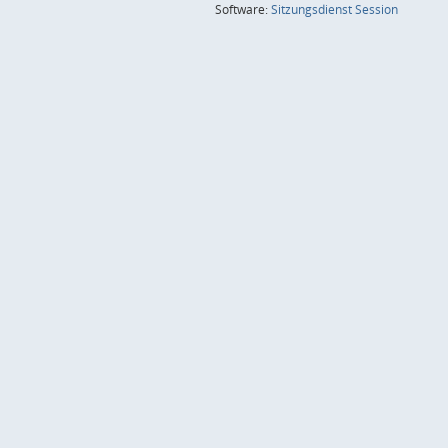
(Wird in
Software:
Sitzungsdienst
Session