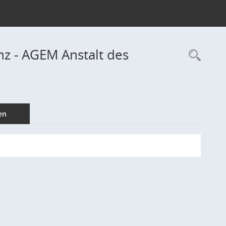
z - AGEM Anstalt des
Rec
en