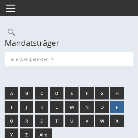
Toggle navigation
Rechercheauswahl
Mandatsträger
alle Wahlperioden
A
B
C
D
E
F
G
H
I
J
K
L
M
N
O
P
Q
R
S
T
U
V
W
X
Y
Z
Alle