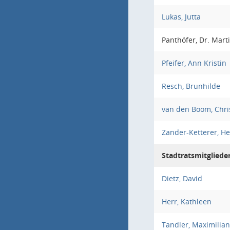
Lukas, Jutta
Panthöfer, Dr. Mart
Pfeifer, Ann Kristin
Resch, Brunhilde
van den Boom, Chri
Zander-Ketterer, He
Stadtratsmitgliede
Dietz, David
Herr, Kathleen
Tandler, Maximilian