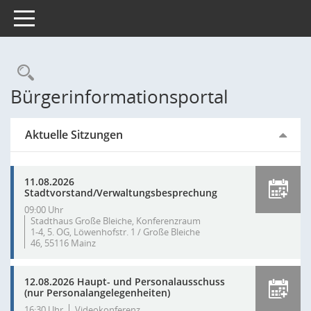
Toggle navigation
Rechercheauswahl
Bürgerinformationsportal
Aktuelle Sitzungen
11.08.2026
Stadtvorstand/Verwaltungsbesprechung
09:00 Uhr
Stadthaus Große Bleiche, Konferenzraum
1-4, 5. OG, Löwenhofstr. 1 / Große Bleiche
46, 55116 Mainz
12.08.2026 Haupt- und Personalausschuss
(nur Personalangelegenheiten)
16:30 Uhr
Videokonferenz